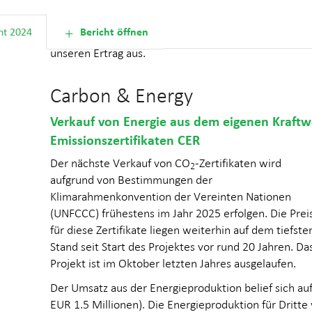
Lager- und Umsatzkosten führt. Während die Marge
auf europäischem Rund- und Schnittholz weiterhin g
ht 2024
Bericht öffnen
sind, wirkte sich der Lagerabbau in Holland negativ a
unseren Ertrag aus.
Carbon & Energy
Verkauf von Energie aus dem eigenen Kraft
Emissionszertifikaten CER
Der nächste Verkauf von CO
-Zertifikaten wird
2
aufgrund von Bestimmungen der
Klimarahmenkonvention der Vereinten Nationen
(UNFCCC) frühestens im Jahr 2025 erfolgen. Die Prei
für diese Zertifikate liegen weiterhin auf dem tiefste
Stand seit Start des Projektes vor rund 20 Jahren. Da
Projekt ist im Oktober letzten Jahres ausgelaufen.
Der Umsatz aus der Energieproduktion belief sich auf
EUR 1.5 Millionen). Die Energieproduktion für Dritte