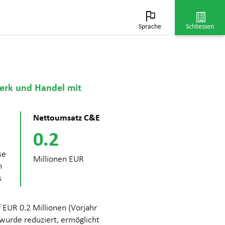
n
ut
uf
Sprache
Schliessen
werk und Handel mit
Nettoumsatz C&E
0.2
se
Millionen EUR
n
s
 EUR 0.2 Millionen (Vorjahr
 wurde reduziert, ermöglicht