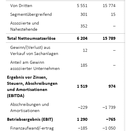
Von Dritten
5 551
15 774
Segmentübergreifend
301
15
Assoziierte und
352
–
Nahestehende
Total Nettoumsatzerlöse
6 204
15 789
Gewinn/(Verlust) aus
12
–
Verkauf von Sachanlagen
Anteil am Gewinn
185
–
assoziierter Unternehmen
Ergebnis vor Zinsen,
Steuern, Abschreibungen
1 519
974
und Amortisationen
(EBITDA)
Abschreibungen und
–229
–1 739
Amortisationen
Betriebsergebnis (EBIT)
1 290
–765
Finanzaufwand/-ertrag
–185
–1 050