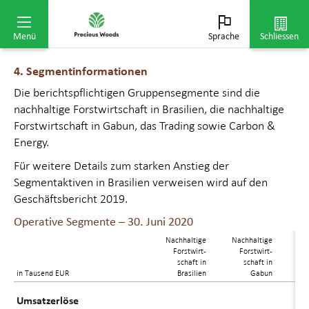
von der Regenzeit (Januar bis Mai) geprägt. Während
dieser Monate wird kein Rundholz geerntet.
Menü
Sprache
Schliessen
4. Segmentinformationen
Die berichtspflichtigen Gruppensegmente sind die
nachhaltige Forstwirtschaft in Brasilien, die nachhaltige
Forstwirtschaft in Gabun, das Trading sowie Carbon &
Energy.
Für weitere Details zum starken Anstieg der
Segmentaktiven in Brasilien verweisen wird auf den
Geschäftsbericht 2019.
Operative Segmente – 30. Juni 2020
Nachhaltige
Nachhaltige
Forstwirt-
Forstwirt-
schaft in
schaft in
in Tausend EUR
Brasilien
Gabun
Umsatzerlöse