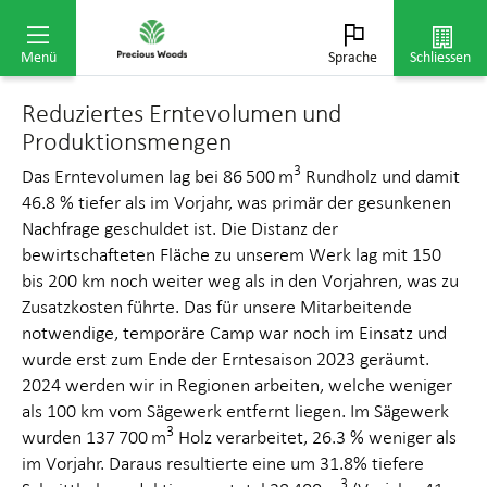
Abweichung
–12.0
Menü
Sprache
Schliessen
Reduziertes Erntevolumen und
Produktionsmengen
3
Das Erntevolumen lag bei 86 500 m
Rundholz und damit
46.8 % tiefer als im Vorjahr, was primär der gesunkenen
Nachfrage geschuldet ist. Die Distanz der
bewirtschafteten Fläche zu unserem Werk lag mit 150
bis 200 km noch weiter weg als in den Vorjahren, was zu
Zusatzkosten führte. Das für unsere Mitarbeitende
notwendige, temporäre Camp war noch im Einsatz und
wurde erst zum Ende der Erntesaison 2023 geräumt.
2024 werden wir in Regionen arbeiten, welche weniger
als 100 km vom Sägewerk entfernt liegen. Im Sägewerk
3
wurden 137 700 m
Holz verarbeitet, 26.3 % weniger als
im Vorjahr. Daraus resultierte eine um 31.8% tiefere
3