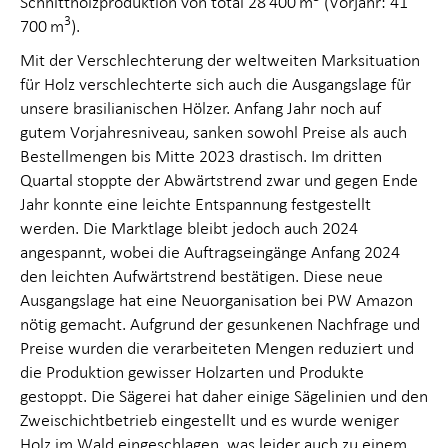
Schnittholz­produktion von total 28 400 m
(Vorjahr: 41
3
700 m
).
Mit der Verschlechterung der weltweiten Marksituation
für Holz verschlechterte sich auch die Ausgangslage für
unsere brasilianischen Hölzer. Anfang Jahr noch auf
gutem Vorjahresniveau, sanken sowohl Preise als auch
Bestellmengen bis Mitte 2023 drastisch. Im dritten
Quartal stoppte der Abwärtstrend zwar und gegen Ende
Jahr konnte eine leichte Entspannung festgestellt
werden. Die Marktlage bleibt jedoch auch 2024
angespannt, wobei die Auftragseingänge Anfang 2024
den leichten Aufwärtstrend bestätigen. Diese neue
Ausgangslage hat eine Neuorganisation bei PW Amazon
nötig gemacht. Aufgrund der gesunkenen Nachfrage und
Preise wurden die verarbeiteten Mengen reduziert und
die Produktion gewisser Holzarten und Produkte
gestoppt. Die Sägerei hat daher einige Sägelinien und den
Zweischichtbetrieb eingestellt und es wurde weniger
Holz im Wald eingeschlagen, was leider auch zu einem