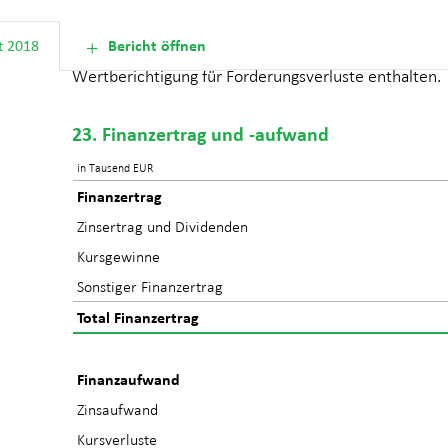
Im übrigen administrativen Aufwand sind Kommunikat
t 2018
Bericht öffnen
Aufwand, Marketing, Steueraufwand (exkl. Ertragsa
Wert­berichtigung für Forderungsverluste enthalten.
23. Finanzertrag und -aufwand
in Tausend EUR
Finanzertrag
Zinsertrag und Dividenden
Kursgewinne
Sonstiger Finanzertrag
Total Finanzertrag
Finanzaufwand
Zinsaufwand
Kursverluste