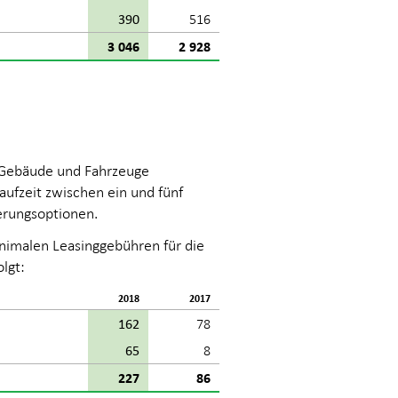
390
516
3 046
2 928
r Gebäude und Fahrzeuge
aufzeit zwischen ein und fünf
erungsoptionen.
inimalen Leasinggebühren für die
lgt:
2018
2017
162
78
65
8
227
86