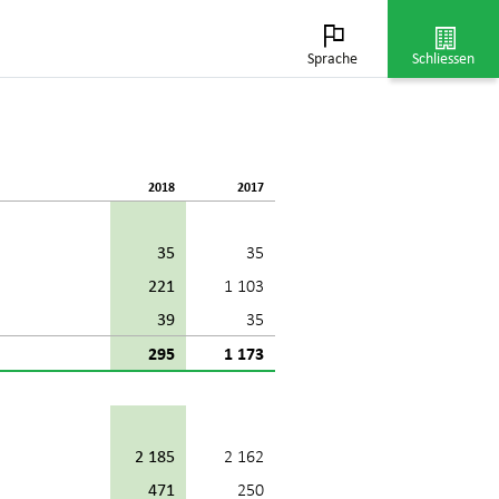
ions- und Investor Relations-
ufwand) sowie die Veränderung der
Sprache
Schliessen
2018
2017
35
35
221
1 103
39
35
295
1 173
2 185
2 162
471
250