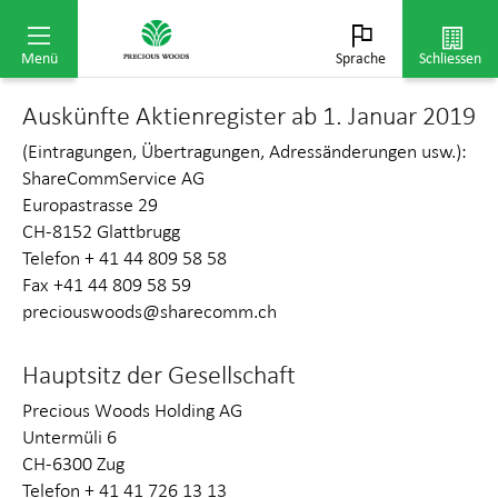
Valorennummer: 1 328 336
ISIN: CH0013283368
Menü
Sprache
Schliessen
Auskünfte Aktienregister ab 1. Januar 2019
(Eintragungen, Übertragungen, Adressänderungen usw.):
ShareCommService AG
Europastrasse 29
CH-8152 Glattbrugg
Telefon + 41 44 809 58 58
Fax +41 44 809 58 59
preciouswoods@sharecomm.ch
Hauptsitz der Gesellschaft
Precious Woods Holding AG
Untermüli 6
CH-6300 Zug
Telefon + 41 41 726 13 13