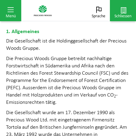
dem Verkauf angefallenen oder noch anzufallenden
Kosten verlässlich bestimmt werden können.
Menü
Sprache
Schliessen
1. Allgemeines
Die Gesellschaft ist die Holdinggesellschaft der Precious
Woods Gruppe.
Die Precious Woods Gruppe betreibt nachhaltige
Forstwirtschaft in Südamerika und Afrika nach den
Richtlinien des Forest Stewardship Council (FSC) und des
Programme for the Endorsement of Forest Certification
(PEFC). Ausserdem ist die Precious Woods Gruppe im
Handel mit Holzprodukten und im Verkauf von CO
-
2
Emissionsrechten tätig.
Die Gesellschaft wurde am 17. Dezember 1990 als
Precious Wood Ltd. mit eingetragenem Firmensitz
Tortola auf den Britischen Jungfern­inseln gegründet. Am
23. März 1992 wurde das Unternehmen in