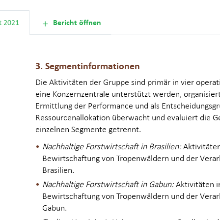
Maschinen und Fahrzeuge EUR 1.5 Millionen
t 2021
Bericht öffnen
Geleaste Maschinen und Fahrzeuge EUR 5.1 Millio
3. Segmentinformationen
Die Aktivitäten der Gruppe sind primär in vier oper
eine Konzernzentrale unterstützt werden, organisiert 
Ermittlung der Performance und als Entscheidungsgr
Ressourcenallokation überwacht und evaluiert die G
einzelnen Segmente getrennt.
Nachhaltige Forstwirtschaft in Brasilien:
Aktivitäte
Bewirtschaftung von Tropen­wäldern und der Verar
Brasilien.
Nachhaltige Forstwirtschaft in Gabun:
Aktivitäten 
Bewirtschaftung von Tropen­wäldern und der Verar
Gabun.