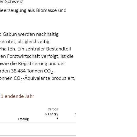
der Schweiz
gieerzeugung aus Biomasse und
nd Gabun werden nachhaltig
erntet, als gleichzeitig
alten. Ein zentraler Bestandteil
 Forstwirtschaft verfolgt, ist die
wie die Registrierung und der
urden 38 484 Tonnen CO
-
2
Tonnen CO
-Äquivalante produziert,
2
21 endende Jahr
Carbon
& Energy
Sonstige
2
1
Trading
Total