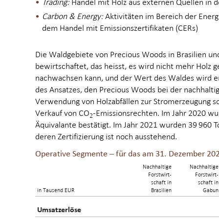
Trading:
Handel mit Holz aus externen Quellen in 
Carbon & Energy:
Aktivitäten im Bereich der Ener
dem Handel mit Emissionszertifikaten (CERs)
Die Wald­gebiete von Precious Woods in Brasilien u
bewirtschaftet, das heisst, es wird nicht mehr Holz ge
nachwachsen kann, und der Wert des Waldes wird erh
des Ansatzes, den Precious Woods bei der nachhaltigen
Verwendung von Holzabfällen zur Stromerzeugung so
Verkauf von CO
-Emissionsrechten. Im Jahr 2020 w
2
Äquivalante bestätigt. Im Jahr 2021 wurden 39 960 
deren Zertifizierung ist noch ausstehend.
Operative Segmente – für das am 31. Dezember 20
Nachhaltige
Nachhaltige
Forstwirt-
Forstwirt-
schaft in
schaft in
in Tausend EUR
Brasilien
Gabun
Umsatzerlöse