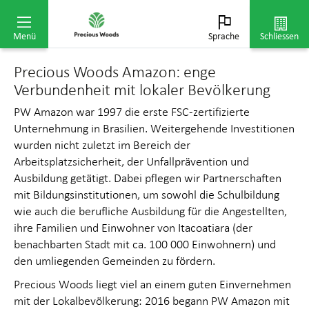
COP26 in Glasgow durch diverse multinationale
Initiativen bestärkt.
Menü
Sprache
Schliessen
Precious Woods Amazon: enge
Verbundenheit mit lokaler Bevölkerung
PW Amazon war 1997 die erste FSC-zertifizierte
Unternehmung in Brasilien. Weitergehende Investitionen
wurden nicht zuletzt im Bereich der
Arbeitsplatzsicherheit, der Unfallprävention und
Ausbildung getätigt. Dabei pflegen wir Partnerschaften
mit Bildungsinstitutionen, um sowohl die Schulbildung
wie auch die berufliche Ausbildung für die Angestellten,
ihre Familien und Einwohner von Itacoatiara (der
benachbarten Stadt mit ca. 100 000 Einwohnern) und
den umliegenden Gemeinden zu fördern.
Precious Woods liegt viel an einem guten Einvernehmen
mit der Lokalbevölkerung: 2016 begann PW Amazon mit