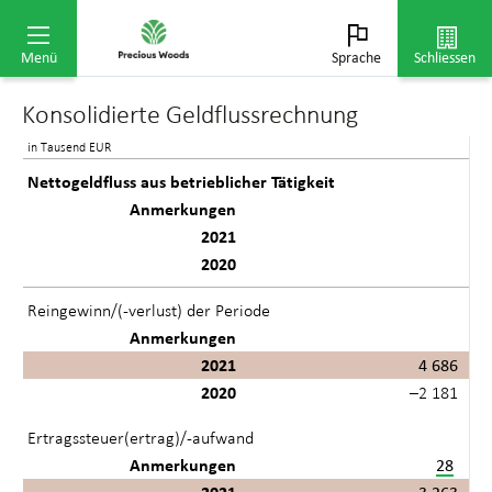
2021
Menü
Sprache
Schliessen
Konsolidierte Geldflussrechnung
in Tausend EUR
Nettogeldfluss aus betrieblicher Tätigkeit
Anmerkungen
2021
2020
Reingewinn/(-verlust) der Periode
Anmerkungen
2021
4 686
2020
–2 181
Ertragssteuer(ertrag)/-aufwand
Anmerkungen
28